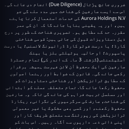
ضروری جانچ پڑتال (Due Diligence) انجام دی جائے گی۔
اس سے ایسے صارفین کی شناخت میں مدد ملے گی جو
Aurora Holdings N.V کی خدمات استعمال کرنا چاہتے
ہیں، اور یہ یقینی بنایا جائے گا کہ ان کی عمر
مقررہ حد کے مطابق ہو۔ تصویری شناخت کے طور پر درج
ذیل دستاویزات قبول کی جاتی ہیں: قومی شناختی
کارڈ؛ یا درست فوٹو کارڈ ڈرائیونگ لائسنس؛ یا درست
پاسپورٹ؛ او حالیہ یوٹیلٹی بلز یا بینک
اسٹیٹمنٹس (گزشتہ 3 ماہ کے اندر کی) تمام رجسٹرڈ
صارفین کی ایک محفوظ آن لائن فہرست ہمیشہ برقرار
رکھی جائے گی۔ قانون کے ضوابط اور رہنما اصولوں
کے مطابق ٹرانزیکشن اور شناختی دستاویزات کو
محفوظ رکھا جائے گا. تمام متعلقہ عملے کو ابتدائی
اور مسلسل تربیت فراہم کی جائے گی تاکہ وہ صارفین
کی شناخت، صارف کی سرگرمیوں کی نگرانی، ریکارڈ
محفوظ رکھنے، اور کسی بھی مشکوک یا غیر معمولی
ٹرانزیکشن کی رپورٹنگ سے متعلق طریقۂ کار اور
اپنی ذاتی ذمہ داریوں سے آگاہ رہیں۔ اس بات کو
یقینی بنایا جائے گا کہ یہ پالیسی متعلقہ حکام کی