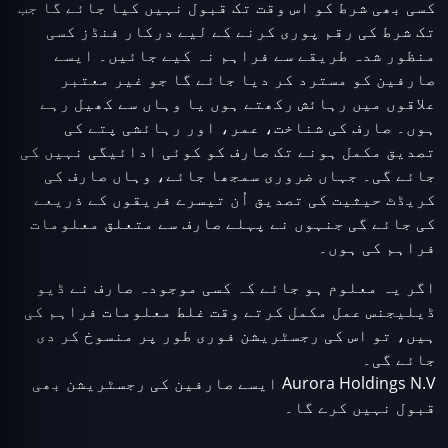
کسی بھی شرط کو اس وقت تک قبول نہیں کیا جائے گا جب
تک شرط کی رقم پوری کرنے کے لیے درکار فنڈز کسی
منظور شدہ طریقے سے فراہم نہ کیے جائیں۔ ایسے
صارفین کو مسترد کر دیا جائے گا جو غیر معتبر
علاقوں میں رہائش رکھتے ہوں یا وہاں سے کھیل رہے
ہوں۔ صارف کی شناخت، عمر، اور رہائشی پتے کی
تصدیق مکمل ہونے تک صارف کو کوئی ادائیگی نہیں کی
جائے گی۔ جہاں ضروری سمجھا جائے، وہاں صارف کی
کریڈٹ حیثیت کی تصدیق اُن تیسرے فریقوں کے ذریعے
کی جائے گی جنہوں نے پہلے صارف سے متعلق معلومات
فراہم کی ہوں۔
اگر یہ معلوم ہو جائے کہ کسی موجودہ صارف نے ڈیو
ڈیلیجنس عمل مکمل کرتے وقت غلط معلومات فراہم کی
ہیں، تو اس کی رجسٹریشن فوری طور پر منسوخ کر دی
جائے گی۔
Aurora Holdings N.V ایسے صارفین کی رجسٹریشن بھی
قبول نہیں کرے گا۔