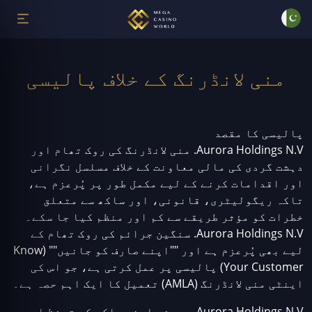
منی لانڈرنگ کے خلاف پالیسی
پالیسی کا مقصد
Aurora Holdings N.V. منی لانڈرنگ کی روک تھام اور
دہشت گردی کی مالی معاونت کے خلاف مسلسل نگرانی
اور اقدامات کرنے کے لیے مکمل طور پر پُرعزم ہے،
تاکہ ریگولیٹری، قانونی، اور ساکھ سے متعلق
خطرات کو مؤثر طریقے سے کم اور منظم کیا جا سکے۔
Aurora Holdings N.V. سنگین جرائم کی روک تھام کے
لیے بھی پُرعزم ہے اور ""اپنے صارف کو جانیں"" (Know
Your Customer) پالیسی پر عمل کرتی ہے، جو اس کی
اینٹی منی لانڈرنگ (AMLA) تعمیل کا ایک اہم حصہ ہے۔
Aurora Holdings N.V. ہمیشہ اپنی ساکھ کے تحفظ اور