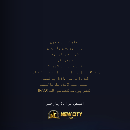
ہمارے بارے میں
پرائیویسی پالیسی
شرائط و ضوابط
سیکورٹی
ذمہ دارانہ گیمنگ
صرف 18 سال یا اس سے زائد عمر کے لیے
کے وائی سی (KYC) پالیسی
اینٹی منی لانڈرنگ پالیسی
اکثر پوچھے گئے سوالات (FAQ)
آفیشل برانڈ پارٹنر