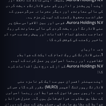
اپنے آپریشنز و اداروں کو منی لانڈرنگ، دہشت گردی
کی مالی معاونت، اور دیگر مجرمانہ سرگرمیوں کے
خطرات سے محفوظ رکھنے کے لیے پُرعزم ہے۔
Aurora Holdings N.V. قومی اور بین الاقوامی سطح پر
منی لانڈرنگ اور دہشت گردی کی مالی معاونت کی روک
تھام سے متعلق تمام اقدامات اور پیش رفت سے خود کو
باخبر رکھنے کی کوشش کرے گا۔
ذمہ داریاں
1.منی لانڈرنگ کی روک تھام کے ایکٹ کے ضوابط،
تقاضوں، اور رہنما اصولوں پر عمل کرنے کے لیے،
Aurora Holdings N.V کم از کم درج ذیل اقدامات کرے
گا:
اپنے سینئر افسران میں سے ایک کو نامزد منی
لانڈرنگ رپورٹنگ آفیسر (MLRO) مقرر کرے گا، جس کی
ذمہ داریوں میں قانون کے ضوابط اور رہنما اصولوں
کے مطابق مطلوبہ فرائض شامل ہوں گے۔ جنرل شرائط و
ضوابط کے مطابق صارف کی رجسٹریشن کے عمل کے دوران