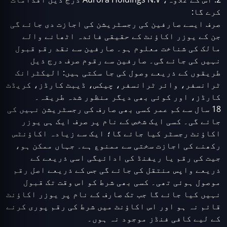
کرے گا:
صرف ایسے صارفین کی رجسٹریشن کی اجازت دی جائے گی
جن کے یوزر اکاؤنٹ کے حقیقی فائدہ اٹھانے والے
مالک کی شناخت معلوم ہو۔ صارفین سے نقد رقم قبول
نہیں کی جائے گی۔ صارفین سے رقوم صرف درج ذیل
طریقوں کے ذریعے وصول کی جا سکتی ہیں: الیکٹرانک
ٹرانسفر، وائر ٹرانسفر، چیکس، ڈیبٹ کارڈز، کریڈٹ
کارڈز، اور کوئی بھی دیگر منظور شدہ طریقہ۔
18 سال سے کم عمر کسی بھی صارف کی رجسٹریشن نہیں کی
جائے گی۔ کسی ایک شخص کے نام پر صرف ایک ہی یوزر
اکاؤنٹ رجسٹر کیا جائے گا؛ ایک سے زیادہ اکاؤنٹس
رکھنے کی اجازت سختی سے ممنوع ہے۔ جہاں ممکن ہو،
جیت کی رقم یا ریفنڈ کی ادائیگی اسی ذریعے کے
ذریعے واپس منتقل کی جائے گی جس کے ذریعے اصل رقم
موصول ہوئی تھی۔ کسی بھی شرط کو اس وقت تک قبول
نہیں کیا جائے گا جب تک صارف کے نام پر یوزر اکاؤنٹ
قائم نہ ہو اور اس اکاؤنٹ میں شرط کی رقم پوری کرنے
کے لیے کافی فنڈز موجود نہ ہوں۔