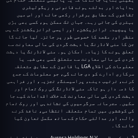
ہدایات اور بدلتے ہوئے قانونی و ریگولیٹری
تقاضوں کے مطابق برقرار رکھی جائے اور اس میں
بہتری کی جاتی رہے۔ جہاں تک ممکن ہو، کسی بھی بڑی
یا پیچیدہ ٹرانزیکشن، اور ایسی ٹرانزیکشنز کے پس
منظر اور مقصد کا خصوصی طور پر جائزہ لیا جائے گا
جن کا منی لانڈرنگ یا دہشت گردی کی مالی معاونت سے
تعلق ہونے کا زیادہ امکان ہو۔ منی لانڈرنگ یا دہشت
گردی کی مالی معاونت سے متعلق کسی بھی شبہ یا
معلومات کی اطلاع LGA یا قانون کے مطابق متعلقہ
سرکاری ادارے کو دی جائے گی، جو معلومات کے جمع
کرنے، ترتیب دینے، پراسیسنگ، تجزیہ، اور فراہمی
کا ذمہ دار ہو تاکہ منی لانڈرنگ کی روک تھام اور
دہشت گردی کی مالی معاونت کے خلاف اقدامات کیے جا
سکیں۔ مجرمانہ سرگرمیوں کی نشاندہی اور روک تھام
کی کوششوں میں تمام متعلقہ انتظامی، نافذ کرنے
والے، اور عدالتی حکام کے ساتھ مکمل تعاون کیا
جائے گا۔
2. اس کے علاوہ، Aurora Holdings N.V درج ذیل اقدامات