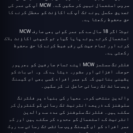
سروس استعمال نہیں کر سکیں گے۔ MCW آپ کی عمر کی
تصدیق مکمل ہونے تک آپ کے اکاؤنٹ کو معطل کرنے کا
حق محفوظ رکھتا ہے۔
نوٹ: اگر 18 سال سے کم عمر کوئی بھی صارف MCW
استعمال کرتے ہوئے پایا گیا، تو کمپنی اکاؤنٹ بلاک
کرنے اور تمام جیت کی رقم ضبط کرنے کا حق محفوظ
رکھتی ہے۔
فلٹرنگ سسٹمز MCW اپنے تمام صارفین کو بھرپور
حوصلہ افزائی اور مشورہ دیتا ہے کہ وہ اس بات کو
یقینی بنائیں کہ کم عمر افراد کسی بھی ای گیمنگ
ویب سائٹ تک رسائی حاصل نہ کر سکیں۔
والدین منتخب کردہ معیار کی بنیاد پر فلٹرنگ
سلوشنز کے ذریعے انٹرنیٹ تک رسائی کو کنٹرول کر
سکتے ہیں۔ فلٹرنگ سلوشنز کی مدد سے والدین
انٹرنیٹ کے استعمال کو محدود کر سکتے ہیں اور کم
عمر افراد کو ای گیمنگ ویب سائٹس تک رسائی سے روک