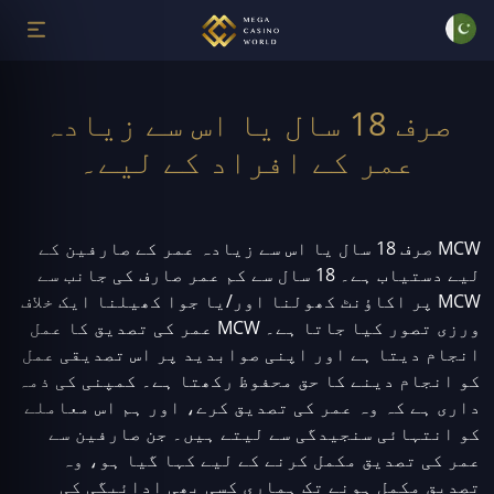
صرف 18 سال یا اس سے زیادہ
عمر کے افراد کے لیے۔
MCW صرف 18 سال یا اس سے زیادہ عمر کے صارفین کے
لیے دستیاب ہے۔ 18 سال سے کم عمر صارف کی جانب سے
MCW پر اکاؤنٹ کھولنا اور/یا جوا کھیلنا ایک خلاف
ورزی تصور کیا جاتا ہے۔ MCW عمر کی تصدیق کا عمل
انجام دیتا ہے اور اپنی صوابدید پر اس تصدیقی عمل
کو انجام دینے کا حق محفوظ رکھتا ہے۔ کمپنی کی ذمہ
داری ہے کہ وہ عمر کی تصدیق کرے، اور ہم اس معاملے
کو انتہائی سنجیدگی سے لیتے ہیں۔ جن صارفین سے
عمر کی تصدیق مکمل کرنے کے لیے کہا گیا ہو، وہ
تصدیق مکمل ہونے تک ہماری کسی بھی ادائیگی کی