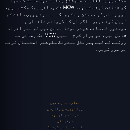
سکتے ہیں۔ فلٹرنگ سلوشنز ہمارے ویب سائٹ کے مواد
کو شناخت کرنے کے بعد MCW تک رسائی روک سکتے ہیں،
اور یہ اس لیے ممکن ہے کیونکہ ہم اپنی ویب سائٹ کو
لیبل کرتے ہیں۔ اگر آپ کا ڈیوائس خاندان یا
دوستوں کے ساتھ شیئر ہوتا ہے جن میں کم عمر افراد
شامل ہیں، تو براہِ کرم انہیں MCW تک رسائی سے
روکنے کے لیے پیرنٹل فلٹرنگ سلوشنز استعمال کرنے
پر غور کریں۔
ہمارے بارے میں
پرائیویسی پالیسی
شرائط و ضوابط
سیکورٹی
ذمہ دارانہ گیمنگ