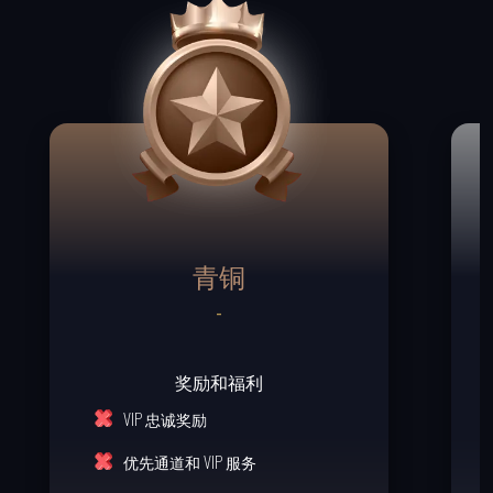
青铜
适用条款及细则
VIP 级别将根据您上个月的营业额每月重
V
-
置。
一旦达到营业额要求，VIP 级别将自动更
一
奖励和福利
新。
VIP 忠诚奖励
VIP忠诚奖励将根据每月月底达到的VIP等
V
级发放，最迟在下个月10日发放。
优先通道和 VIP 服务