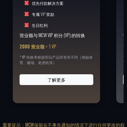
优先付款解决方案
专属 VIP 奖励
生日红利
营业额与 MCW VIP 积分 (VP) 的转换
营
2000 营业额
=
1 VP
1
* VP 转换率根据所玩产品而有所不同（例如体
*
育、赌场、老虎机等）
育
返回
了解更多
重要提示：MCW保留在不事先通知的情况下进行任何更改的权