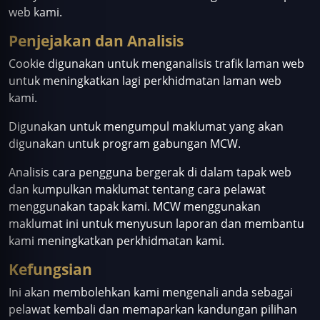
web kami.
Penjejakan dan Analisis
Cookie digunakan untuk menganalisis trafik laman web
untuk meningkatkan lagi perkhidmatan laman web
kami.
Digunakan untuk mengumpul maklumat yang akan
digunakan untuk program gabungan MCW.
Analisis cara pengguna bergerak di dalam tapak web
dan kumpulkan maklumat tentang cara pelawat
menggunakan tapak kami. MCW menggunakan
maklumat ini untuk menyusun laporan dan membantu
kami meningkatkan perkhidmatan kami.
Kefungsian
Ini akan membolehkan kami mengenali anda sebagai
pelawat kembali dan memaparkan kandungan pilihan