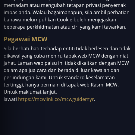
memadam atau mengubah tetapan privasi penyemak
imbas anda. Walau bagaimanapun, sila ambil perhatian
bahawa melumpuhkan Cookie boleh menjejaskan
beberapa perkhidmatan atau ciri yang kami tawarkan.
Pegawai MCW
Sila berhati-hati terhadap entiti tidak berlesen dan tidak
dikawal yang cuba meniru tapak web MCW dengan niat
jahat. Laman web palsu ini tidak dikaitkan dengan MCW
dalam apa jua cara dan berada di luar kawalan dan
perlindungan kami. Untuk standard keselamatan
tertinggi, hanya bermain di tapak web Rasmi MCW.
Untuk maklumat lanjut,
lawati
https://mcwlink.co/mcwguidemyr
.